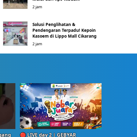
2 jam
Solusi Penglihatan &
Pendengaran Terpadu! Kepoin
Kasoem di Lippo Mall Cikarang
2 jam
egang
🔴 LIVE day 2 | GEBYAR