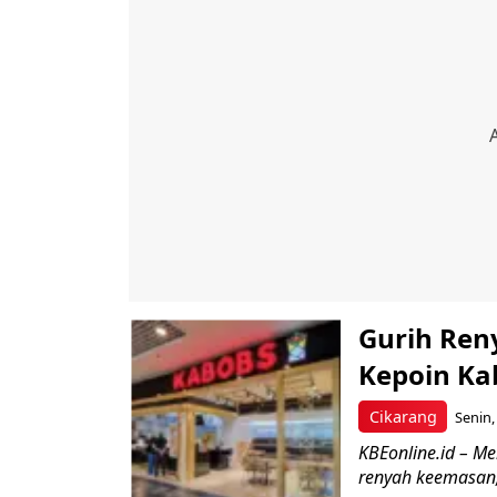
Gurih Ren
Kepoin Kab
Cikarang
Senin,
KBEonline.id – M
renyah keemasan, d