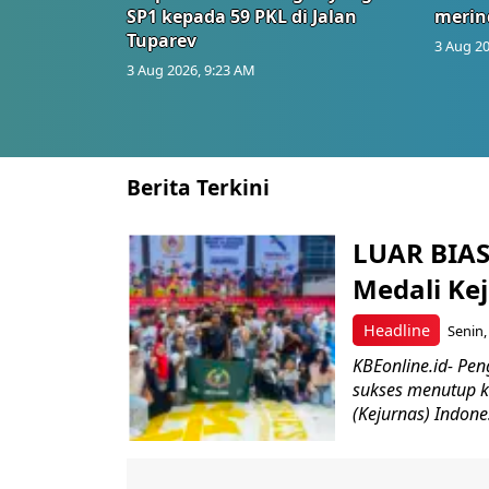
SP1 kepada 59 PKL di Jalan
merin
Tuparev
3 Aug 20
3 Aug 2026, 9:23 AM
Berita Terkini
LUAR BIAS
Medali Kej
Headline
Senin,
KBEonline.id- Pe
sukses menutup k
(Kejurnas) Indon