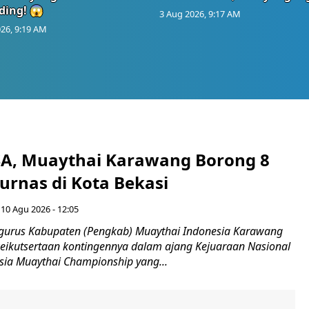
ding! 😱
3 Aug 2026, 9:17 AM
26, 9:19 AM
A, Muaythai Karawang Borong 8
urnas di Kota Bekasi
 10 Agu 2026 - 12:05
ngurus Kabupaten (Pengkab) Muaythai Indonesia Karawang
eikutsertaan kontingennya dalam ajang Kejuaraan Nasional
esia Muaythai Championship yang...