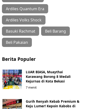
Ardiles Quantum Era
Ardiles Volks Shock
Basuki Rachmat
Beli Barang
Beli Pakaian
Berita Populer
LUAR BIASA, Muaythai
Karawang Borong 8 Medali
Kejurnas di Kota Bekasi
7 menit
Gurih Renyah Kebab Premium &
Keju Lumer! Kepoin Kabobs di