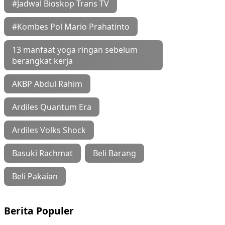
#Jadwal Bioskop Trans TV
#Kombes Pol Mario Prahatinto
13 manfaat yoga ringan sebelum
berangkat kerja
AKBP Abdul Rahim
Ardiles Quantum Era
Ardiles Volks Shock
Basuki Rachmat
Beli Barang
Beli Pakaian
Berita Populer