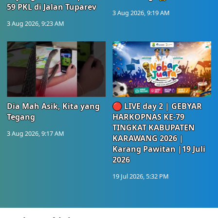
59 PKL di Jalan Tuparev
3 Aug 2026, 9:19 AM
3 Aug 2026, 9:23 AM
Dia Mah Asik, Kita yang
🔴 LIVE day 2 | GEBYAR
Tegang
HARKOPNAS KE-79
TINGKAT KABUPATEN
3 Aug 2026, 9:17 AM
KARAWANG 2026 |
Karang Pawitan |19 Juli
2026
19 Jul 2026, 5:32 PM