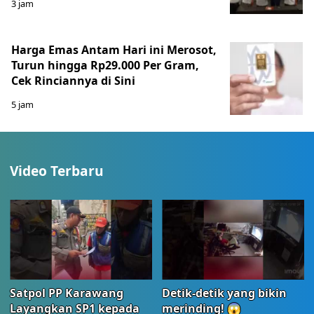
3 jam
Harga Emas Antam Hari ini Merosot,
Turun hingga Rp29.000 Per Gram,
Cek Rinciannya di Sini
5 jam
Video Terbaru
Satpol PP Karawang
Detik-detik yang bikin
Layangkan SP1 kepada
merinding! 😱