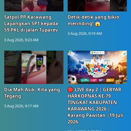
Satpol PP Karawang
Detik-detik yang bikin
Layangkan SP1 kepada
merinding! 😱
59 PKL di Jalan Tuparev
3 Aug 2026, 9:19 AM
3 Aug 2026, 9:23 AM
Dia Mah Asik, Kita yang
🔴 LIVE day 2 | GEBYAR
Tegang
HARKOPNAS KE-79
TINGKAT KABUPATEN
3 Aug 2026, 9:17 AM
KARAWANG 2026 |
Karang Pawitan |19 Juli
2026