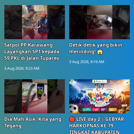
Satpol PP Karawang
Detik-detik yang bikin
Layangkan SP1 kepada
merinding! 😱
59 PKL di Jalan Tuparev
3 Aug 2026, 9:19 AM
3 Aug 2026, 9:23 AM
Dia Mah Asik, Kita yang
🔴 LIVE day 2 | GEBYAR
Tegang
HARKOPNAS KE-79
TINGKAT KABUPATEN