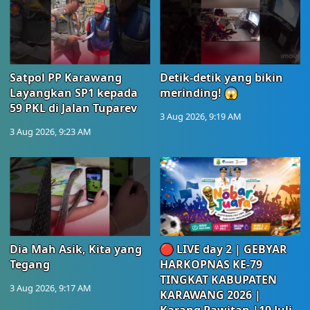
Satpol PP Karawang
Detik-detik yang bikin
Layangkan SP1 kepada
merinding! 😱
59 PKL di Jalan Tuparev
3 Aug 2026, 9:19 AM
3 Aug 2026, 9:23 AM
Dia Mah Asik, Kita yang
🔴 LIVE day 2 | GEBYAR
Tegang
HARKOPNAS KE-79
TINGKAT KABUPATEN
3 Aug 2026, 9:17 AM
KARAWANG 2026 |