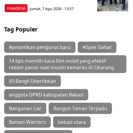
Headline
Jumat, 7 Agu 2026 - 13:57
Tag Populer
#pelantikan pengurus baru
#Spek Gahar
14 tips memilih kaca film mobil yang efektif
redam panas saat musim kemarau di Cikarang
93 Bangli Ditertibkan
anggota DPRD kabupaten Bekasi
Bangunan Liar
Bangun Taman Terpadu
Banten Warriors
bekasi utara