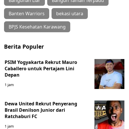
Bangunan Liar
Bangun Taman Terpadu
Banten Warriors
bekasi utara
BPJS Kesehatan Karawang
Berita Populer
PSIM Yogyakarta Rekrut Mauro
Caballero untuk Pertajam Lini
Depan
1 jam
Dewa United Rekrut Penyerang
Brasil Denilson Junior dari
Ratchaburi FC
1 jam