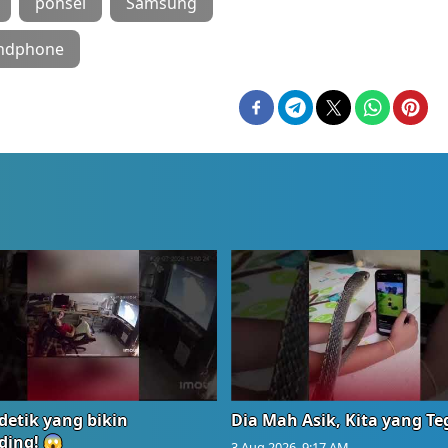
ponsel
Samsung
andphone
detik yang bikin
Dia Mah Asik, Kita yang T
ding! 😱
3 Aug 2026, 9:17 AM