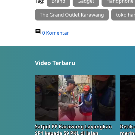
Tag:
Brand
Gadget
Handphone
The Grand Outlet Karawang
toko h
0 Komentar
Video Terbaru
Satpol PP Karawang Layangkan
Detik-
SP1 kepada 59 PKL di Jalan
merin