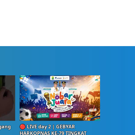
egang
🔴 LIVE day 2 | GEBYAR
HARKOPNAS KE-79 TINGKAT