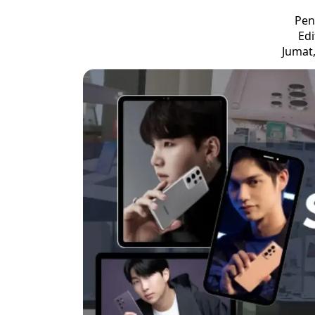
Pen
Edi
Jumat,