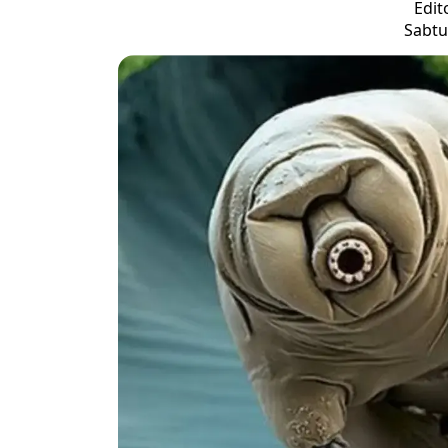
Edit
Sabtu,