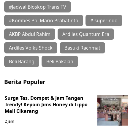
#Jadwal Bioskop Trans TV
#Kombes Pol Mario Prahatinto
# superindo
AKBP Abdul Rahim
Ardiles Quantum Era
Ardiles Volks Shock
Basuki Rachmat
Beli Barang
Beli Pakaian
Berita Populer
Surga Tas, Dompet & Jam Tangan
Trendy! Kepoin Jims Honey di Lippo
Mall Cikarang
2 jam