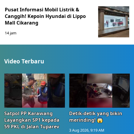
Pusat Informasi Mobil Listrik &
Canggih! Kepoin Hyundai di Lippo
Mall Cikarang
14 jam
Video Terbaru
Satpol PP Karawang
Detik-detik yang bikin
Layangkan SP1 kepada
merinding! 😱
59 PKL di Jalan Tuparev
3 Aug 2026, 9:19 AM