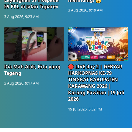
Layangkan SP1 kepada
merinding! 😱
59 PKL di Jalan Tuparev
3 Aug 2026, 9:19 AM
3 Aug 2026, 9:23 AM
Dia Mah Asik, Kita yang
🔴 LIVE day 2 | GEBYAR
Tegang
HARKOPNAS KE-79
TINGKAT KABUPATEN
3 Aug 2026, 9:17 AM
KARAWANG 2026 |
Karang Pawitan |19 Juli
2026
19 Jul 2026, 5:32 PM