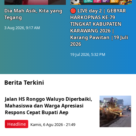
Dia Mah Asik, Kita yang
🔴 LIVE day 2 | GEBYAR
Tegang
HARKOPNAS KE-79
TINGKAT KABUPATEN
3 Aug 2026, 9:17 AM
KARAWANG 2026 |
Karang Pawitan |19 Juli
2026
19 Jul 2026, 5:32 PM
Berita Terkini
Jalan HS Ronggo Waluyo Diperbaiki,
Mahasiswa dan Warga Apresiasi
Respons Cepat Bupati Aep
Headline
Kamis, 6 Agu 2026 - 21:49