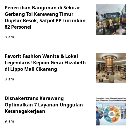
Penertiban Bangunan di Sekitar
Gerbang Tol Karawang Timur
Digelar Besok, Satpol PP Turunkan
82 Personel
8 jam
Favorit Fashion Wanita & Lokal
Legendaris! Kepoin Gerai Elizabeth
di Lippo Mall Cikarang
8 jam
Disnakertrans Karawang
Optimalkan 7 Layanan Unggulan
Ketenagakerjaan
9 jam