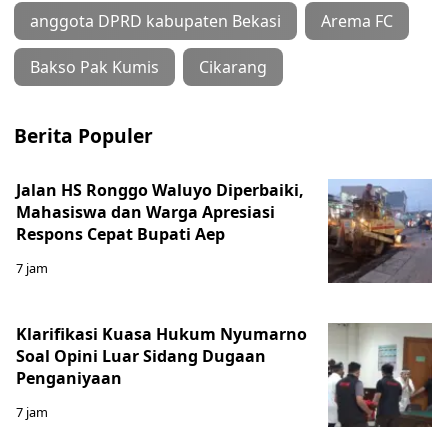
anggota DPRD kabupaten Bekasi
Arema FC
Bakso Pak Kumis
Cikarang
Berita Populer
Jalan HS Ronggo Waluyo Diperbaiki,
Mahasiswa dan Warga Apresiasi
Respons Cepat Bupati Aep
7 jam
Klarifikasi Kuasa Hukum Nyumarno
Soal Opini Luar Sidang Dugaan
Penganiyaan
7 jam