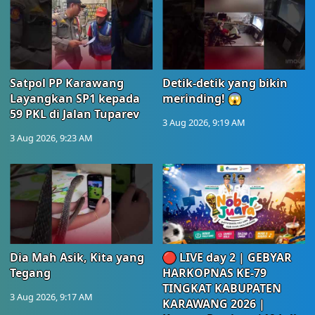
Satpol PP Karawang
Detik-detik yang bikin
Layangkan SP1 kepada
merinding! 😱
59 PKL di Jalan Tuparev
3 Aug 2026, 9:19 AM
3 Aug 2026, 9:23 AM
Dia Mah Asik, Kita yang
🔴 LIVE day 2 | GEBYAR
Tegang
HARKOPNAS KE-79
TINGKAT KABUPATEN
3 Aug 2026, 9:17 AM
KARAWANG 2026 |