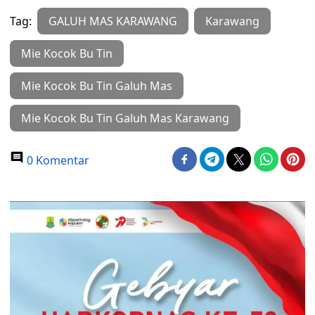
Tag:
GALUH MAS KARAWANG
Karawang
Mie Kocok Bu Tin
Mie Kocok Bu Tin Galuh Mas
Mie Kocok Bu Tin Galuh Mas Karawang
0 Komentar