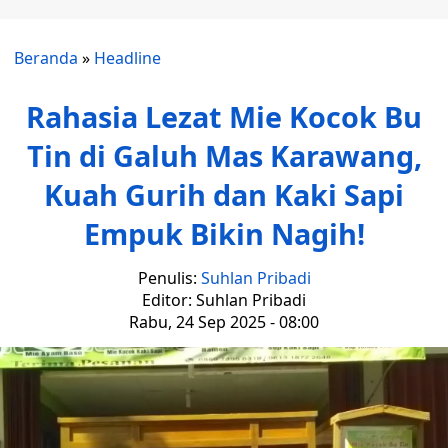
Beranda
»
Headline
Rahasia Lezat Mie Kocok Bu
Tin di Galuh Mas Karawang,
Kuah Gurih dan Kaki Sapi
Empuk Bikin Nagih!
Penulis:
Suhlan Pribadi
Editor: Suhlan Pribadi
Rabu, 24 Sep 2025 - 08:00