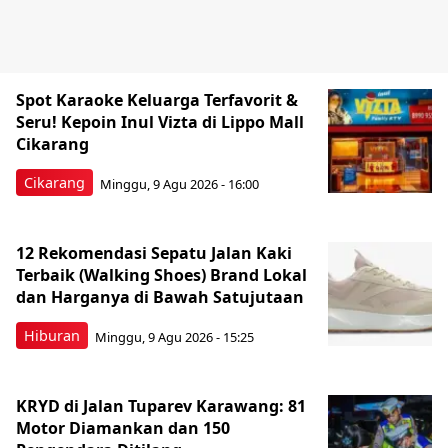
Spot Karaoke Keluarga Terfavorit &
Seru! Kepoin Inul Vizta di Lippo Mall
Cikarang
Cikarang
Minggu, 9 Agu 2026 - 16:00
12 Rekomendasi Sepatu Jalan Kaki
Terbaik (Walking Shoes) Brand Lokal
dan Harganya di Bawah Satujutaan
Hiburan
Minggu, 9 Agu 2026 - 15:25
KRYD di Jalan Tuparev Karawang: 81
Motor Diamankan dan 150