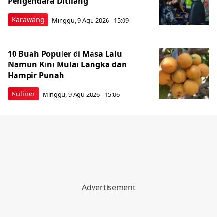
Pengendara Ditilang
Karawang
Minggu, 9 Agu 2026 - 15:09
10 Buah Populer di Masa Lalu
Namun Kini Mulai Langka dan
Hampir Punah
Kuliner
Minggu, 9 Agu 2026 - 15:06