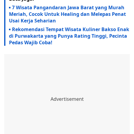
7 Wisata Pangandaran Jawa Barat yang Murah
Meriah, Cocok Untuk Healing dan Melepas Penat
Usai Kerja Seharian
Rekomendasi Tempat Wisata Kuliner Bakso Enak
di Purwakarta yang Punya Rating Tinggi, Pecinta
Pedas Wajib Coba!