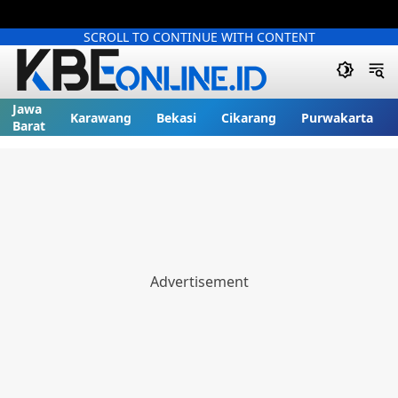
SCROLL TO CONTINUE WITH CONTENT
Jawa
Karawang
Bekasi
Cikarang
Purwakarta
Barat