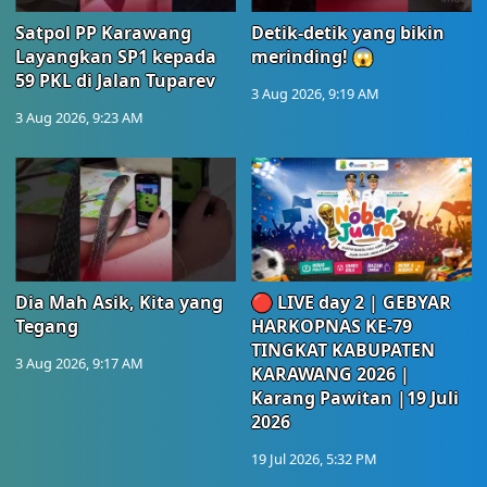
Satpol PP Karawang
Detik-detik yang bikin
Layangkan SP1 kepada
merinding! 😱
59 PKL di Jalan Tuparev
3 Aug 2026, 9:19 AM
3 Aug 2026, 9:23 AM
Dia Mah Asik, Kita yang
🔴 LIVE day 2 | GEBYAR
Tegang
HARKOPNAS KE-79
TINGKAT KABUPATEN
3 Aug 2026, 9:17 AM
KARAWANG 2026 |
Karang Pawitan |19 Juli
2026
19 Jul 2026, 5:32 PM