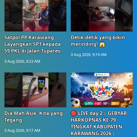
Satpol PP Karawang
Detik-detik yang bikin
Layangkan SP1 kepada
merinding! 😱
59 PKL di Jalan Tuparev
3 Aug 2026, 9:19 AM
3 Aug 2026, 9:23 AM
Dia Mah Asik, Kita yang
🔴 LIVE day 2 | GEBYAR
Tegang
HARKOPNAS KE-79
TINGKAT KABUPATEN
3 Aug 2026, 9:17 AM
KARAWANG 2026 |