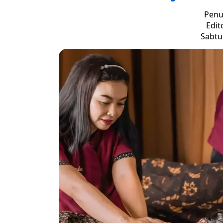
Penu
Edit
Sabtu,