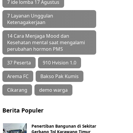
7 ide lomba 17 Agustus
7 Layanan Unggulan
Ketenagakerjaan
14 Cara Menjaga Mood dan
Kesehatan mental saat mengalami
perubahan hormon PMS
37 Peserta
910 Hvision 1.0
Arema FC
Bakso Pak Kumis
Cikarang
demo warga
Berita Populer
Penertiban Bangunan di Sekitar
Gerbang Tol Karawang Timur