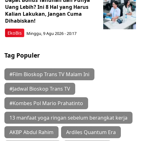
Dapat Bonus Tahunan dan Punya
Uang Lebih? Ini 8 Hal yang Harus
Kalian Lakukan, Jangan Cuma
Dihabiskan!
EkoBis
Minggu, 9 Agu 2026 - 20:17
Tag Populer
#Film Bioskop Trans TV Malam Ini
#Jadwal Bioskop Trans TV
#Kombes Pol Mario Prahatinto
13 manfaat yoga ringan sebelum berangkat kerja
AKBP Abdul Rahim
Ardiles Quantum Era