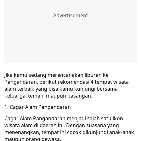
Jika kamu sedang merencanakan liburan ke
Pangandaran, berikut rekomendasi 4 tempat wisata
alam terbaik yang bisa kamu kunjungi bersama
keluarga, teman, maupun pasangan.
1. Cagar Alam Pangandaran
Cagar Alam Pangandaran menjadi salah satu ikon
wisata alam di daerah ini. Dengan suasana yang
menenangkan, tempat ini cocok dikunjungi anak-anak
maupun orang dewasa.