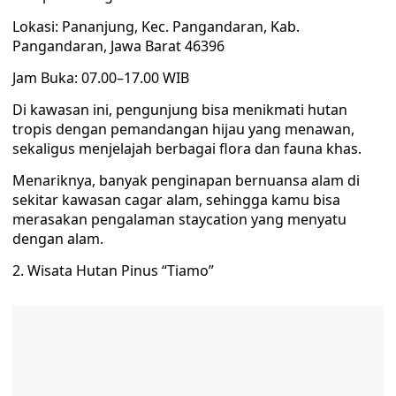
Lokasi: Pananjung, Kec. Pangandaran, Kab.
Pangandaran, Jawa Barat 46396
Jam Buka: 07.00–17.00 WIB
Di kawasan ini, pengunjung bisa menikmati hutan
tropis dengan pemandangan hijau yang menawan,
sekaligus menjelajah berbagai flora dan fauna khas.
Menariknya, banyak penginapan bernuansa alam di
sekitar kawasan cagar alam, sehingga kamu bisa
merasakan pengalaman staycation yang menyatu
dengan alam.
2. Wisata Hutan Pinus “Tiamo”