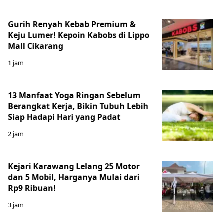
Gurih Renyah Kebab Premium &
Keju Lumer! Kepoin Kabobs di Lippo
Mall Cikarang
1 jam
13 Manfaat Yoga Ringan Sebelum
Berangkat Kerja, Bikin Tubuh Lebih
Siap Hadapi Hari yang Padat
2 jam
Kejari Karawang Lelang 25 Motor
dan 5 Mobil, Harganya Mulai dari
Rp9 Ribuan!
3 jam