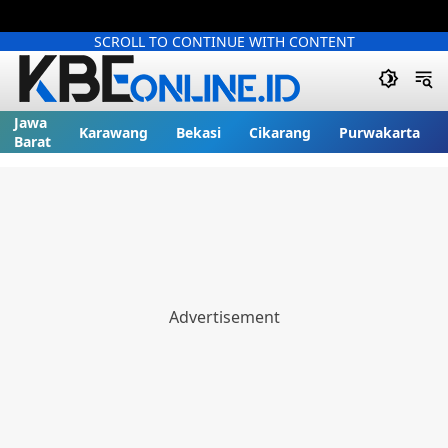
SCROLL TO CONTINUE WITH CONTENT
Jawa
Karawang
Bekasi
Cikarang
Purwakarta
Barat