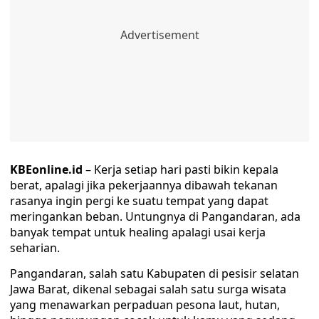
KBEonline.id
– Kerja setiap hari pasti bikin kepala
berat, apalagi jika pekerjaannya dibawah tekanan
rasanya ingin pergi ke suatu tempat yang dapat
meringankan beban. Untungnya di Pangandaran, ada
banyak tempat untuk healing apalagi usai kerja
seharian.
Pangandaran, salah satu Kabupaten di pesisir selatan
Jawa Barat, dikenal sebagai salah satu surga wisata
yang menawarkan perpaduan pesona laut, hutan,