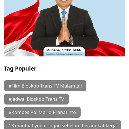
Tag Populer
#Film Bioskop Trans TV Malam Ini
#Jadwal Bioskop Trans TV
#Kombes Pol Mario Prahatinto
13 manfaat yoga ringan sebelum berangkat kerja