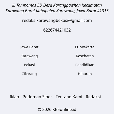
Jl. Tampomas 5D Desa Karangpawitan Kecamatan
Karawang Barat
Kabupaten Karawang
,
Jawa Barat
41315
redaksikarawangbekasi@gmail.com
622674421032
Jawa Barat
Purwakarta
Karawang
Kesehatan
Bekasi
Pendidikan
Cikarang
Hiburan
Iklan
Pedoman Siber
Tentang Kami
Redaksi
© 2026 KBEonline.id