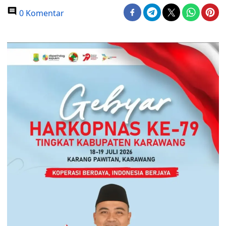
0 Komentar