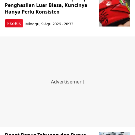
Penghasilan Luar Biasa, Kuncinya
Hanya Perlu Konsisten
EkoBis
Minggu, 9 Agu 2026 - 20:33