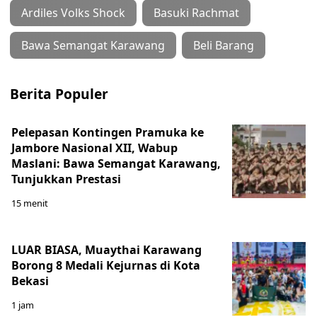
Ardiles Volks Shock
Basuki Rachmat
Bawa Semangat Karawang
Beli Barang
Berita Populer
Pelepasan Kontingen Pramuka ke
Jambore Nasional XII, Wabup
Maslani: Bawa Semangat Karawang,
Tunjukkan Prestasi
15 menit
LUAR BIASA, Muaythai Karawang
Borong 8 Medali Kejurnas di Kota
Bekasi
1 jam