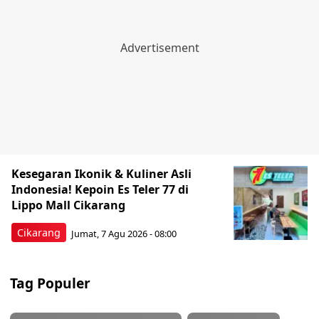
Kesegaran Ikonik & Kuliner Asli
Indonesia! Kepoin Es Teler 77 di
Lippo Mall Cikarang
Cikarang
Jumat, 7 Agu 2026 - 08:00
Tag Populer