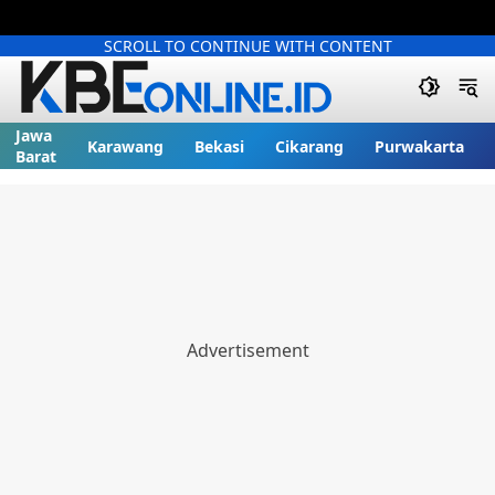
SCROLL TO CONTINUE WITH CONTENT
Jawa
Karawang
Bekasi
Cikarang
Purwakarta
Barat