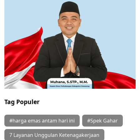
Tag Populer
#harga emas antam hari ini
#Spek Gahar
7 Layanan Unggulan Ketenagakerjaan