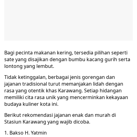
Bagi pecinta makanan kering, tersedia pilihan seperti
sate yang disajikan dengan bumbu kacang gurih serta
lontong yang lembut.
Tidak ketinggalan, berbagai jenis gorengan dan
jajanan tradisional turut memanjakan lidah dengan
rasa yang otentik khas Karawang. Setiap hidangan
memiliki cita rasa unik yang mencerminkan kekayaan
budaya kuliner kota ini.
Berikut rekomendasi jajanan enak dan murah di
Stasiun Karawang yang wajib dicoba.
1. Bakso H. Yatmin