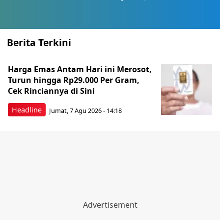
Berita Terkini
Harga Emas Antam Hari ini Merosot,
Turun hingga Rp29.000 Per Gram,
Cek Rinciannya di Sini
Headline
Jumat, 7 Agu 2026 - 14:18