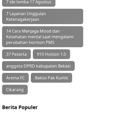
7 ide lomba 17 Agustus
7 Layanan Unggulan
Ketenagakerjaan
14 Cara Menjaga Mood dan
Kesehatan mental saat mengalami
perubahan hormon PMS
37 Peserta
910 Hvision 1.0
anggota DPRD kabupaten Bekasi
Arema FC
Bakso Pak Kumis
Cikarang
Berita Populer