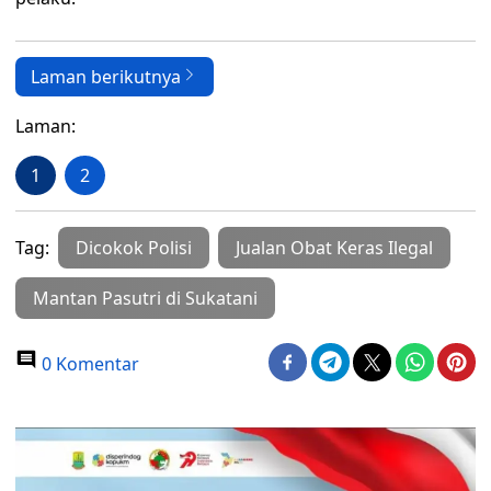
Laman berikutnya
Laman:
1
2
Tag:
Dicokok Polisi
Jualan Obat Keras Ilegal
Mantan Pasutri di Sukatani
0 Komentar