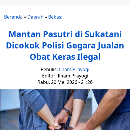
Beranda
»
Daerah
»
Bekasi
Mantan Pasutri di Sukatani
Dicokok Polisi Gegara Jualan
Obat Keras Ilegal
Penulis:
Ilham Prayogi
Editor: Ilham Prayogi
Rabu, 20 Mei 2026 - 21:26