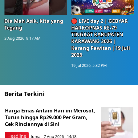
Dia Mah Asik, Kita yang
🔴 LIVE day 2 | GEBYAR
Tegang
HARKOPNAS KE-79
TINGKAT KABUPATEN
3 Aug 2026, 9:17 AM
KARAWANG 2026 |
Karang Pawitan |19 Juli
2026
19 Jul 2026, 5:32 PM
Berita Terkini
Harga Emas Antam Hari ini Merosot,
Turun hingga Rp29.000 Per Gram,
Cek Rinciannya di Sini
Headline
Jumat, 7 Agu 2026 - 14:18