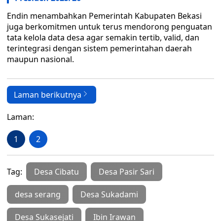
Endin menambahkan Pemerintah Kabupaten Bekasi
juga berkomitmen untuk terus mendorong penguatan
tata kelola data desa agar semakin tertib, valid, dan
terintegrasi dengan sistem pemerintahan daerah
maupun nasional.
Laman berikutnya
Laman:
1
2
Tag:
Desa Cibatu
Desa Pasir Sari
desa serang
Desa Sukadami
Desa Sukasejati
Ibin Irawan