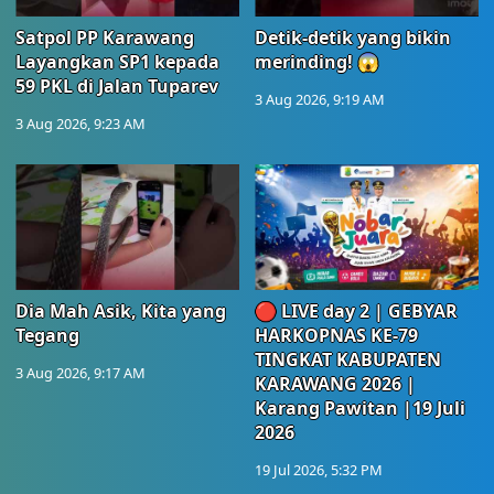
Satpol PP Karawang
Detik-detik yang bikin
Layangkan SP1 kepada
merinding! 😱
59 PKL di Jalan Tuparev
3 Aug 2026, 9:19 AM
3 Aug 2026, 9:23 AM
Dia Mah Asik, Kita yang
🔴 LIVE day 2 | GEBYAR
Tegang
HARKOPNAS KE-79
TINGKAT KABUPATEN
3 Aug 2026, 9:17 AM
KARAWANG 2026 |
Karang Pawitan |19 Juli
2026
19 Jul 2026, 5:32 PM