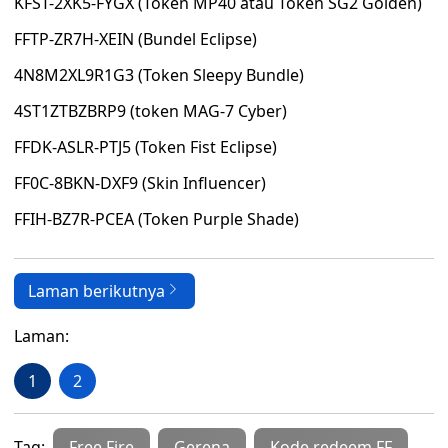
KFST-2XK5-FYGX (Token MP40 atau Token SG2 Golden)
FFTP-ZR7H-XEIN (Bundel Eclipse)
4N8M2XL9R1G3 (Token Sleepy Bundle)
4ST1ZTBZBRP9 (token MAG-7 Cyber)
FFDK-ASLR-PTJ5 (Token Fist Eclipse)
FF0C-8BKN-DXF9 (Skin Influencer)
FFIH-BZ7R-PCEA (Token Purple Shade)
Laman berikutnya
Laman:
1
2
Tag:
Free Fire
Gerena
Kode redeem FF