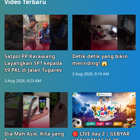
Video Terbaru
Satpol PP Karawang
Detik-detik yang bikin
Layangkan SP1 kepada
merinding! 😱
59 PKL di Jalan Tuparev
3 Aug 2026, 9:19 AM
3 Aug 2026, 9:23 AM
Dia Mah Asik, Kita yang
🔴 LIVE day 2 | GEBYAR