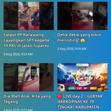
Satpol PP Karawang
Detik-detik yang bikin
Layangkan SP1 kepada
merinding! 😱
59 PKL di Jalan Tuparev
3 Aug 2026, 9:19 AM
3 Aug 2026, 9:23 AM
Dia Mah Asik, Kita yang
🔴 LIVE day 2 | GEBYAR
Tegang
HARKOPNAS KE-79
TINGKAT KABUPATEN
3 Aug 2026, 9:17 AM