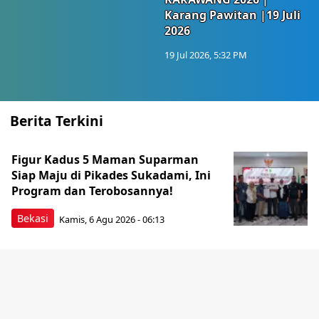
Karang Pawitan |19 Juli
2026
19 Jul 2026, 5:32 PM
Berita Terkini
Figur Kadus 5 Maman Suparman
Siap Maju di Pikades Sukadami, Ini
Program dan Terobosannya!
Bekasi
Kamis, 6 Agu 2026 - 06:13