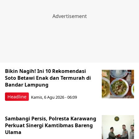
Bikin Nagih! Ini 10 Rekomendasi
Soto Betawi Enak dan Termurah di
Bandar Lampung
Headline
Kamis, 6 Agu 2026 - 06:09
Sambangi Persis, Polresta Karawang
Perkuat Sinergi Kamtibmas Bareng
Ulama