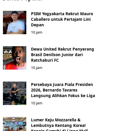
PSIM Yogyakarta Rekrut Mauro
Caballero untuk Pertajam Lini
Depan
10 jam
Dewa United Rekrut Penyerang
Brasil Denilson Junior dari
Ratchaburi FC
10 jam
Persebaya Juara Piala Presiden
2026, Bernardo Tavares
Langsung Alihkan Fokus ke Liga
10 jam
Lumer Keju Mozzarella &
Lembutnya Kentang Korea!
Kepoin Gamchi di Lippo Mall