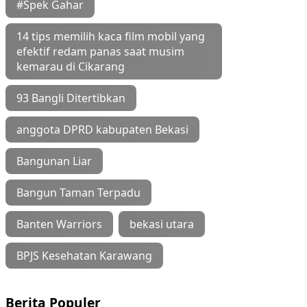
#Spek Gahar
14 tips memilih kaca film mobil yang
efektif redam panas saat musim
kemarau di Cikarang
93 Bangli Ditertibkan
anggota DPRD kabupaten Bekasi
Bangunan Liar
Bangun Taman Terpadu
Banten Warriors
bekasi utara
BPJS Kesehatan Karawang
Berita Populer