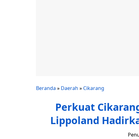
Beranda
»
Daerah
»
Cikarang
Perkuat Cikaran
Lippoland Hadirk
Penu