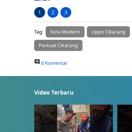
1
2
3
Tag:
Kota Modern
Lippo Cikarang
Perkuat Cikarang
0 Komentar
Video Terbaru