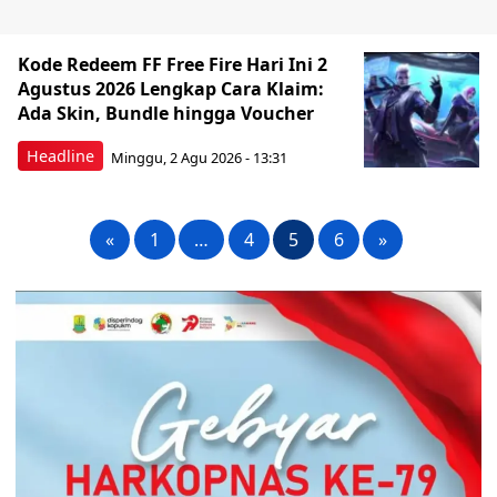
Kode Redeem FF Free Fire Hari Ini 2
Agustus 2026 Lengkap Cara Klaim:
Ada Skin, Bundle hingga Voucher
Headline
Minggu, 2 Agu 2026 - 13:31
«
1
…
4
5
6
»