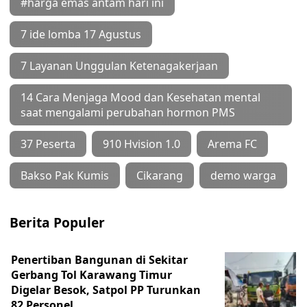
#harga emas antam hari ini
7 ide lomba 17 Agustus
7 Layanan Unggulan Ketenagakerjaan
14 Cara Menjaga Mood dan Kesehatan mental
saat mengalami perubahan hormon PMS
37 Peserta
910 Hvision 1.0
Arema FC
Bakso Pak Kumis
Cikarang
demo warga
Berita Populer
Penertiban Bangunan di Sekitar
Gerbang Tol Karawang Timur
Digelar Besok, Satpol PP Turunkan
82 Personel