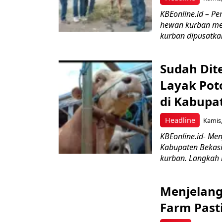
KBEonline.id – P
hewan kurban men
kurban dipusatkan
Sudah Dit
Layak Pot
di Kabupa
Headline
Kamis,
KBEonline.id- Men
Kabupaten Bekas
kurban. Langkah i
Menjelang
Farm Past