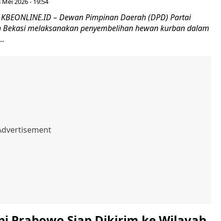
 Mei 2026 - 19:54
 KBEONLINE.ID – Dewan Pimpinan Daerah (DPD) Partai
n Bekasi melaksanakan penyembelihan hewan kurban dalam
..
pi Prabowo Siap Dikirim ke Wilayah