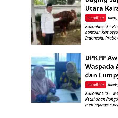
Utara Ka
Headline
Rabu, 
KBEonline.id – 
bantuan kemasyar
Indonesia, Prabow
DPKPP Awa
Waspada A
dan Lumpy
Headline
Kamis,
KBEonline.id— Me
Ketahanan Panga
meningkatkan pe