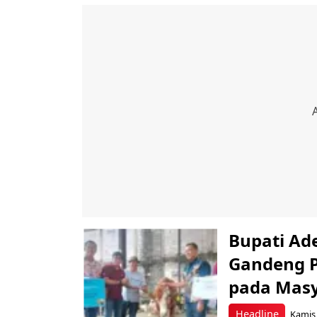
Bupati Ad
Gandeng 
pada Masy
Headline
Kamis,