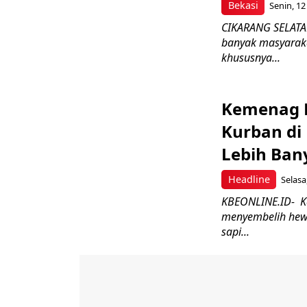
Bekasi
Senin, 12
CIKARANG SELATAN
banyak masyaraka
khususnya...
Kemenag 
Kurban di
Lebih Ban
Headline
Selasa
KBEONLINE.ID- K
menyembelih hewa
sapi...