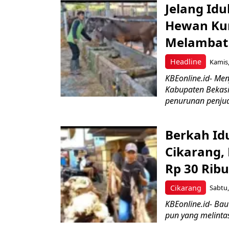
Jelang Idu
Hewan Kur
Melambat
Headline
Kamis,
KBEonline.id- Me
Kabupaten Bekas
penurunan penjual
Berkah Id
Cikarang,
Rp 30 Ribu
Cikarang
Sabtu,
KBEonline.id- Ba
pun yang melintas