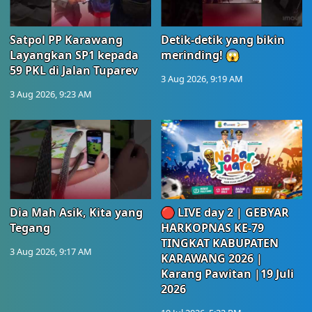
Satpol PP Karawang
Detik-detik yang bikin
Layangkan SP1 kepada
merinding! 😱
59 PKL di Jalan Tuparev
3 Aug 2026, 9:19 AM
3 Aug 2026, 9:23 AM
Dia Mah Asik, Kita yang
🔴 LIVE day 2 | GEBYAR
Tegang
HARKOPNAS KE-79
TINGKAT KABUPATEN
3 Aug 2026, 9:17 AM
KARAWANG 2026 |
Karang Pawitan |19 Juli
2026