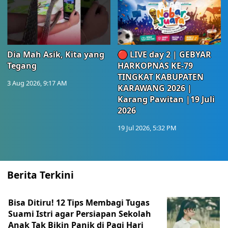
Dia Mah Asik, Kita yang
🔴 LIVE day 2 | GEBYAR
Tegang
HARKOPNAS KE-79
TINGKAT KABUPATEN
3 Aug 2026, 9:17 AM
KARAWANG 2026 |
Karang Pawitan |19 Juli
2026
19 Jul 2026, 5:32 PM
Berita Terkini
Bisa Ditiru! 12 Tips Membagi Tugas
Suami Istri agar Persiapan Sekolah
Anak Tak Bikin Panik di Pagi Hari