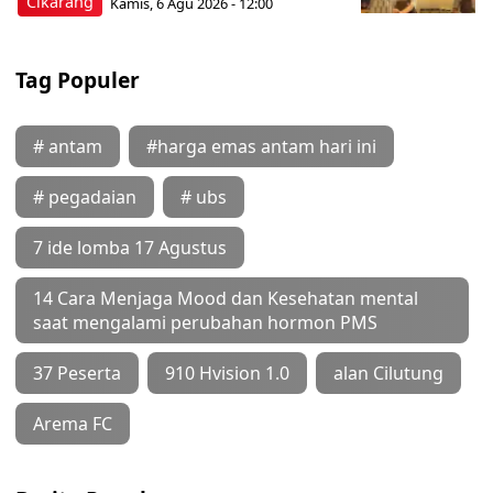
Cikarang
Kamis, 6 Agu 2026 - 12:00
Tag Populer
# antam
#harga emas antam hari ini
# pegadaian
# ubs
7 ide lomba 17 Agustus
14 Cara Menjaga Mood dan Kesehatan mental
saat mengalami perubahan hormon PMS
37 Peserta
910 Hvision 1.0
alan Cilutung
Arema FC