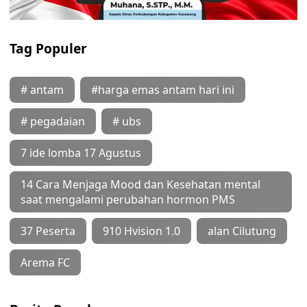
Tag Populer
# antam
#harga emas antam hari ini
# pegadaian
# ubs
7 ide lomba 17 Agustus
14 Cara Menjaga Mood dan Kesehatan mental
saat mengalami perubahan hormon PMS
37 Peserta
910 Hvision 1.0
alan Cilutung
Arema FC