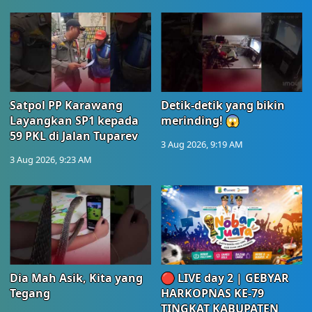
Satpol PP Karawang
Detik-detik yang bikin
Layangkan SP1 kepada
merinding! 😱
59 PKL di Jalan Tuparev
3 Aug 2026, 9:19 AM
3 Aug 2026, 9:23 AM
Dia Mah Asik, Kita yang
🔴 LIVE day 2 | GEBYAR
Tegang
HARKOPNAS KE-79
TINGKAT KABUPATEN