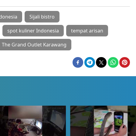
donesia
Sijali bistro
spot kuliner Indonesia
tempat arisan
The Grand Outlet Karawang