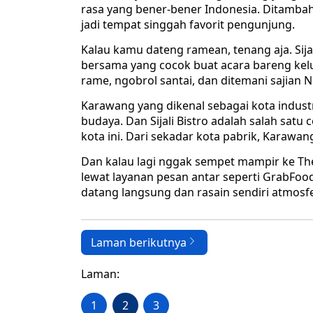
rasa yang bener-bener Indonesia. Ditambah
jadi tempat singgah favorit pengunjung.
Kalau kamu dateng ramean, tenang aja. Sij
bersama yang cocok buat acara bareng kel
rame, ngobrol santai, dan ditemani sajian N
Karawang yang dikenal sebagai kota indust
budaya. Dan Sijali Bistro adalah salah sat
kota ini. Dari sekadar kota pabrik, Karawa
Dan kalau lagi nggak sempet mampir ke The 
lewat layanan pesan antar seperti GrabFoo
datang langsung dan rasain sendiri atmosf
Laman berikutnya
Laman:
1
2
3