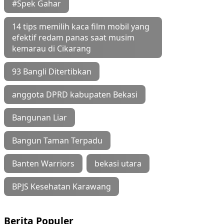
#Spek Gahar
14 tips memilih kaca film mobil yang
efektif redam panas saat musim
kemarau di Cikarang
93 Bangli Ditertibkan
anggota DPRD kabupaten Bekasi
Bangunan Liar
Bangun Taman Terpadu
Banten Warriors
bekasi utara
BPJS Kesehatan Karawang
Berita Populer