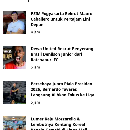
PSIM Yogyakarta Rekrut Mauro
Caballero untuk Pertajam Lini
Depan
4 jam
Dewa United Rekrut Penyerang
Brasil Denilson Junior dari
Ratchaburi FC
5 jam
Persebaya Juara Piala Presiden
2026, Bernardo Tavares
Langsung Alihkan Fokus ke Liga
5 jam
Lumer Keju Mozzarella &
Lembutnya Kentang Korea!
Kepoin Gamchi di Lippo Mall