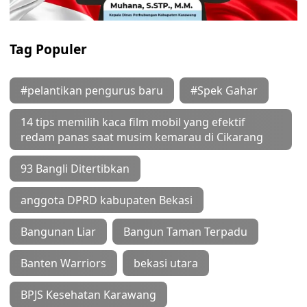
Tag Populer
#pelantikan pengurus baru
#Spek Gahar
14 tips memilih kaca film mobil yang efektif
redam panas saat musim kemarau di Cikarang
93 Bangli Ditertibkan
anggota DPRD kabupaten Bekasi
Bangunan Liar
Bangun Taman Terpadu
Banten Warriors
bekasi utara
BPJS Kesehatan Karawang