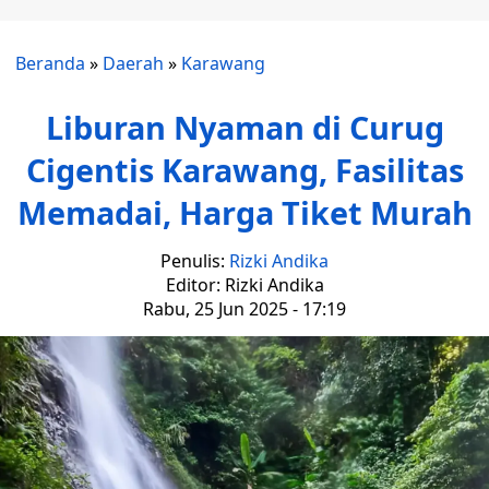
Beranda
»
Daerah
»
Karawang
Liburan Nyaman di Curug
Cigentis Karawang, Fasilitas
Memadai, Harga Tiket Murah
Penulis:
Rizki Andika
Editor: Rizki Andika
Rabu, 25 Jun 2025 - 17:19