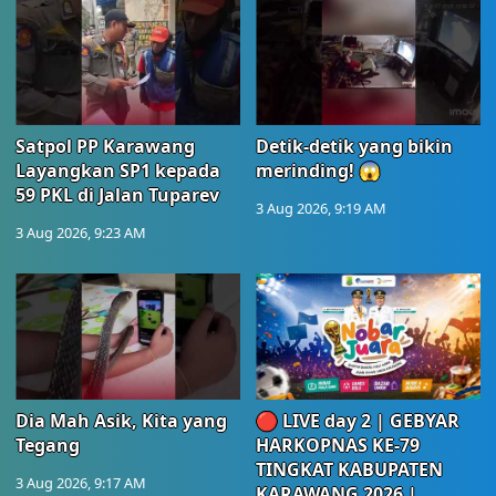
Satpol PP Karawang
Detik-detik yang bikin
Layangkan SP1 kepada
merinding! 😱
59 PKL di Jalan Tuparev
3 Aug 2026, 9:19 AM
3 Aug 2026, 9:23 AM
Dia Mah Asik, Kita yang
🔴 LIVE day 2 | GEBYAR
Tegang
HARKOPNAS KE-79
TINGKAT KABUPATEN
3 Aug 2026, 9:17 AM
KARAWANG 2026 |