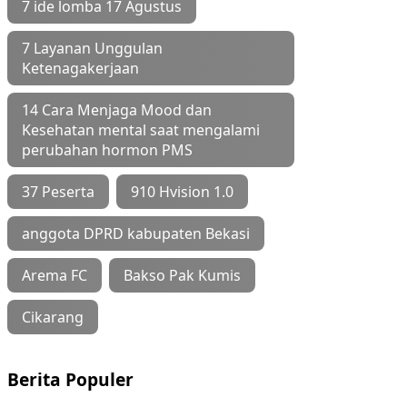
7 ide lomba 17 Agustus
7 Layanan Unggulan
Ketenagakerjaan
14 Cara Menjaga Mood dan
Kesehatan mental saat mengalami
perubahan hormon PMS
37 Peserta
910 Hvision 1.0
anggota DPRD kabupaten Bekasi
Arema FC
Bakso Pak Kumis
Cikarang
Berita Populer