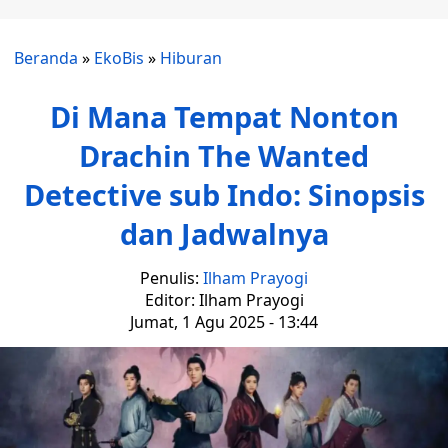
Beranda
»
EkoBis
»
Hiburan
Di Mana Tempat Nonton
Drachin The Wanted
Detective sub Indo: Sinopsis
dan Jadwalnya
Penulis:
Ilham Prayogi
Editor: Ilham Prayogi
Jumat, 1 Agu 2025 - 13:44