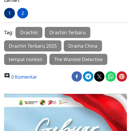
Laman:
1
2
Tag:
Drachin
Drachin Terbaru
Drachin Terbaru 2025
Drama China
tempat nonton
The Wanted Detective
0 Komentar