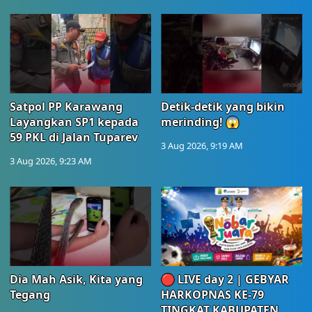
Satpol PP Karawang
Detik-detik yang bikin
Layangkan SP1 kepada
merinding! 😱
59 PKL di Jalan Tuparev
3 Aug 2026, 9:19 AM
3 Aug 2026, 9:23 AM
Dia Mah Asik, Kita yang
🔴 LIVE day 2 | GEBYAR
Tegang
HARKOPNAS KE-79
TINGKAT KABUPATEN