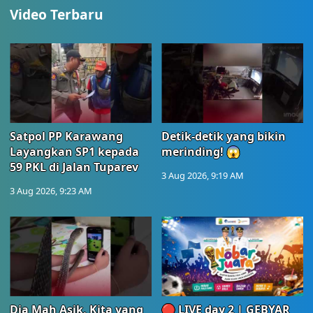
Video Terbaru
Satpol PP Karawang
Detik-detik yang bikin
Layangkan SP1 kepada
merinding! 😱
59 PKL di Jalan Tuparev
3 Aug 2026, 9:19 AM
3 Aug 2026, 9:23 AM
Dia Mah Asik, Kita yang
🔴 LIVE day 2 | GEBYAR