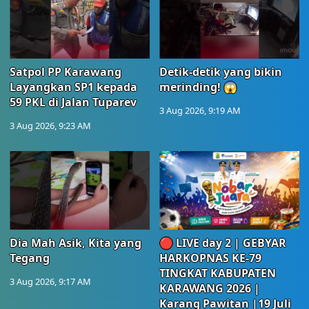
Satpol PP Karawang
Detik-detik yang bikin
Layangkan SP1 kepada
merinding! 😱
59 PKL di Jalan Tuparev
3 Aug 2026, 9:19 AM
3 Aug 2026, 9:23 AM
Dia Mah Asik, Kita yang
🔴 LIVE day 2 | GEBYAR
Tegang
HARKOPNAS KE-79
TINGKAT KABUPATEN
3 Aug 2026, 9:17 AM
KARAWANG 2026 |
Karang Pawitan |19 Juli