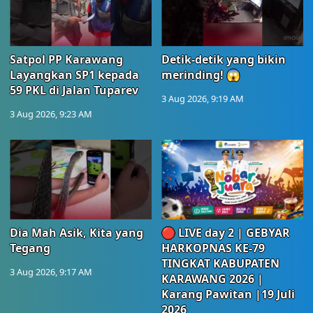
Satpol PP Karawang
Detik-detik yang bikin
Layangkan SP1 kepada
merinding! 😱
59 PKL di Jalan Tuparev
3 Aug 2026, 9:19 AM
3 Aug 2026, 9:23 AM
Dia Mah Asik, Kita yang
🔴 LIVE day 2 | GEBYAR
Tegang
HARKOPNAS KE-79
TINGKAT KABUPATEN
3 Aug 2026, 9:17 AM
KARAWANG 2026 |
Karang Pawitan |19 Juli
2026