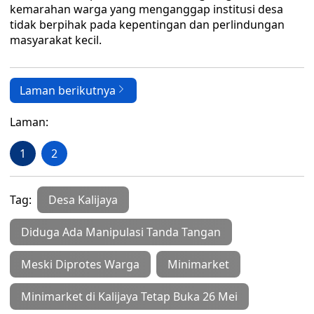
kemarahan warga yang menganggap institusi desa
tidak berpihak pada kepentingan dan perlindungan
masyarakat kecil.
Laman berikutnya
Laman:
1
2
Tag:
Desa Kalijaya
Diduga Ada Manipulasi Tanda Tangan
Meski Diprotes Warga
Minimarket
Minimarket di Kalijaya Tetap Buka 26 Mei