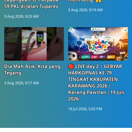
59 PKL di Jalan Tuparev
3 Aug 2026, 9:19 AM
3 Aug 2026, 9:23 AM
Dia Mah Asik, Kita yang
🔴 LIVE day 2 | GEBYAR
Tegang
HARKOPNAS KE-79
TINGKAT KABUPATEN
3 Aug 2026, 9:17 AM
KARAWANG 2026 |
Karang Pawitan |19 Juli
2026
19 Jul 2026, 5:32 PM