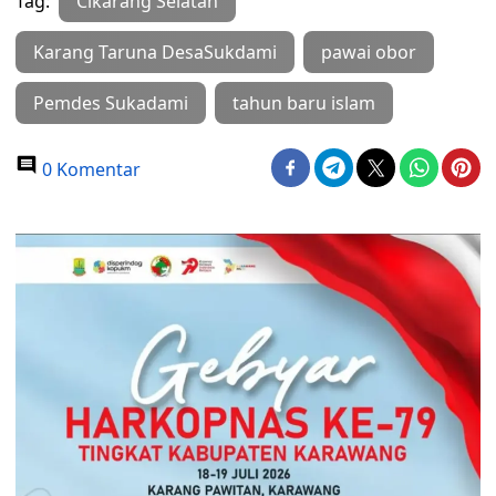
Tag:
Cikarang Selatan
Karang Taruna DesaSukdami
pawai obor
Pemdes Sukadami
tahun baru islam
0 Komentar