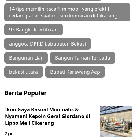
14 tips memilih kaca film mobil yang efektif
redam panas saat musim kemarau di Cikarang
93 Bangli Ditertibkan
anggota DPRD kabupaten Bekasi
Bangunan Liar
Bangun Taman Terpadu
bekasi utara
Bupati Karawang Aep
Berita Populer
Ikon Gaya Kasual Minimalis &
Nyaman! Kepoin Gerai Giordano di
Lippo Mall Cikarang
2 jam