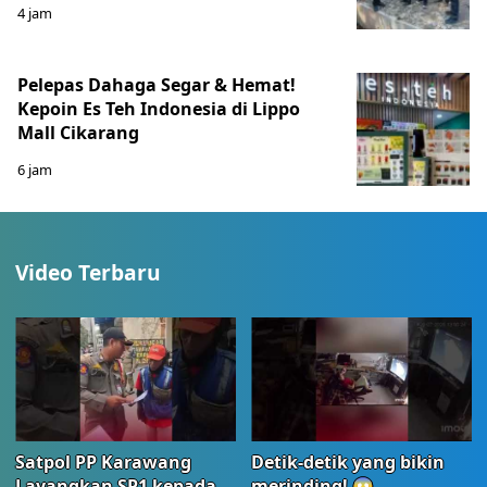
4 jam
Pelepas Dahaga Segar & Hemat!
Kepoin Es Teh Indonesia di Lippo
Mall Cikarang
6 jam
Video Terbaru
Satpol PP Karawang
Detik-detik yang bikin
Layangkan SP1 kepada
merinding! 😱