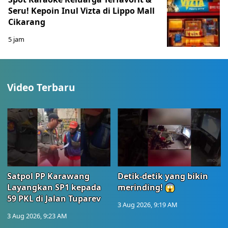
Seru! Kepoin Inul Vizta di Lippo Mall
Cikarang
5 jam
Video Terbaru
Satpol PP Karawang
Detik-detik yang bikin
Layangkan SP1 kepada
merinding! 😱
59 PKL di Jalan Tuparev
3 Aug 2026, 9:19 AM
3 Aug 2026, 9:23 AM