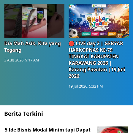
Dia Mah Asik, Kita yang
🔴 LIVE day 2 | GEBYAR
Tegang
HARKOPNAS KE-79
TINGKAT KABUPATEN
3 Aug 2026, 9:17 AM
KARAWANG 2026 |
Karang Pawitan |19 Juli
2026
19 Jul 2026, 5:32 PM
Berita Terkini
5 Ide Bisnis Modal Minim tapi Dapat