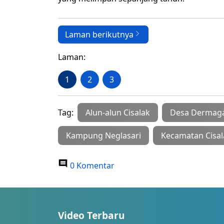
Laman berikutnya
Laman:
1
2
3
Tag:
Alun-alun Cisalak
Desa Dermag
Kampung Neglasari
Kecamatan Cisal
0 Komentar
Video Terbaru