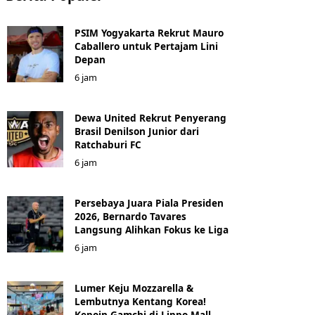
PSIM Yogyakarta Rekrut Mauro
Caballero untuk Pertajam Lini
Depan
6 jam
Dewa United Rekrut Penyerang
Brasil Denilson Junior dari
Ratchaburi FC
6 jam
Persebaya Juara Piala Presiden
2026, Bernardo Tavares
Langsung Alihkan Fokus ke Liga
6 jam
Lumer Keju Mozzarella &
Lembutnya Kentang Korea!
Kepoin Gamchi di Lippo Mall