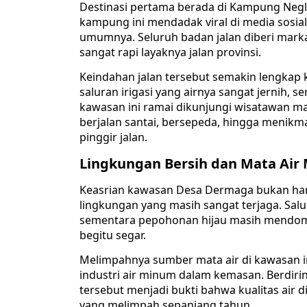
Destinasi pertama berada di Kampung Negla
kampung ini mendadak viral di media sosia
umumnya. Seluruh badan jalan diberi marka g
sangat rapi layaknya jalan provinsi.
Keindahan jalan tersebut semakin lengkap 
saluran irigasi yang airnya sangat jernih,
kawasan ini ramai dikunjungi wisatawan m
berjalan santai, bersepeda, hingga menik
pinggir jalan.
Lingkungan Bersih dan Mata Air
Keasrian kawasan Desa Dermaga bukan hanya 
lingkungan yang masih sangat terjaga. Sal
sementara pepohonan hijau masih mendomi
begitu segar.
Melimpahnya sumber mata air di kawasan i
industri air minum dalam kemasan. Berdirin
tersebut menjadi bukti bahwa kualitas air 
yang melimpah sepanjang tahun.