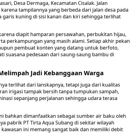
sari, Desa Dermaga, Kecamatan Cisalak. Jalan
l karena tampilannya yang berbeda dari jalan desa pada
aris kuning di sisi kanan dan kiri sehingga terlihat
karena diapit hamparan persawahan, perbukitan hijau,
 serta perkampungan yang masih alami. Setiap akhir pekan
aupun pembuat konten yang datang untuk berfoto,
mati suasana pedesaan dari saung-saung bambu di
 Melimpah Jadi Kebanggaan Warga
terlihat dari lanskapnya, tetapi juga dari kualitas
uran irigasi tampak bersih tanpa tumpukan sampah,
nasi sepanjang perjalanan sehingga udara terasa
ni bahkan dimanfaatkan sebagai sumber air baku oleh
ya pabrik PT Tirta Aqua Subang di sekitar wilayah
di kawasan ini memang sangat baik dan memiliki debit