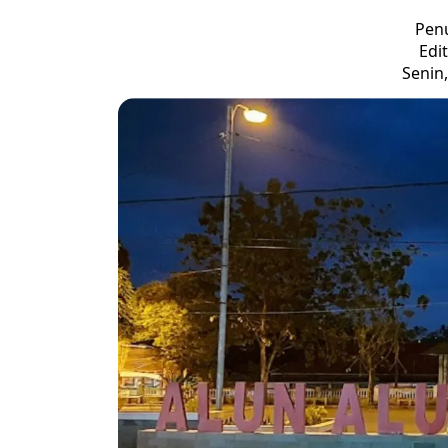
Penu
Edi
Senin,