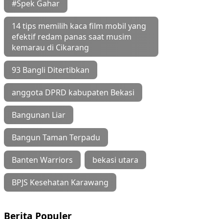
#Spek Gahar
14 tips memilih kaca film mobil yang
efektif redam panas saat musim
kemarau di Cikarang
93 Bangli Ditertibkan
anggota DPRD kabupaten Bekasi
Bangunan Liar
Bangun Taman Terpadu
Banten Warriors
bekasi utara
BPJS Kesehatan Karawang
Berita Populer