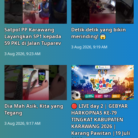
Satpol PP Karawang
Detik-detik yang bikin
Layangkan SP1 kepada
merinding! 😱
59 PKL di Jalan Tuparev
3 Aug 2026, 9:19 AM
3 Aug 2026, 9:23 AM
Dia Mah Asik, Kita yang
🔴 LIVE day 2 | GEBYAR
Tegang
HARKOPNAS KE-79
TINGKAT KABUPATEN
3 Aug 2026, 9:17 AM
KARAWANG 2026 |
Karang Pawitan |19 Juli