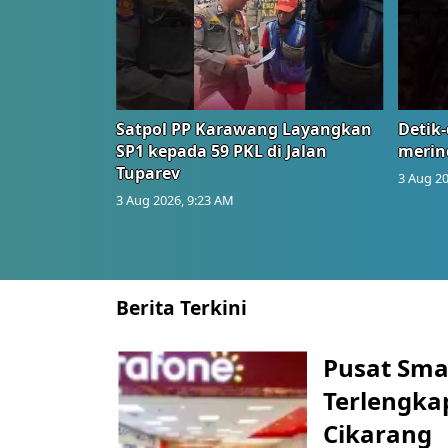
Satpol PP Karawang Layangkan
Detik-
SP1 kepada 59 PKL di Jalan
merin
Tuparev
3 Aug 20
3 Aug 2026, 9:23 AM
Berita Terkini
Pusat Sma
Terlengkap
Cikarang