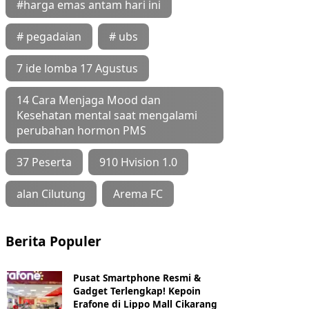
#harga emas antam hari ini
# pegadaian
# ubs
7 ide lomba 17 Agustus
14 Cara Menjaga Mood dan
Kesehatan mental saat mengalami
perubahan hormon PMS
37 Peserta
910 Hvision 1.0
alan Cilutung
Arema FC
Berita Populer
Pusat Smartphone Resmi &
Gadget Terlengkap! Kepoin
Erafone di Lippo Mall Cikarang