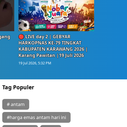
egang
🔴 LIVE day 2 | GEBYAR
HARKOPNAS KE-79 TINGKAT
KABUPATEN KARAWANG 2026 |
Karang Pawitan |19 Juli 2026
19 Jul 2026, 5:32 PM
Tag Populer
# antam
#harga emas antam hari ini