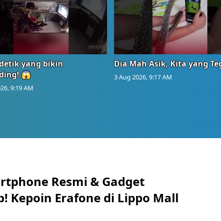
detik yang bikin
Dia Mah Asik, Kita yang T
ding! 😱
3 Aug 2026, 9:17 AM
26, 9:19 AM
rtphone Resmi & Gadget
! Kepoin Erafone di Lippo Mall