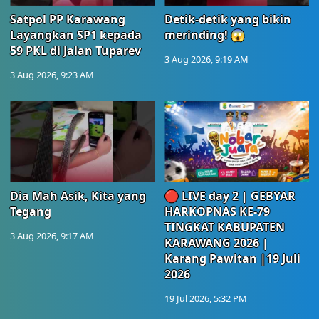
Satpol PP Karawang
Detik-detik yang bikin
Layangkan SP1 kepada
merinding! 😱
59 PKL di Jalan Tuparev
3 Aug 2026, 9:19 AM
3 Aug 2026, 9:23 AM
Dia Mah Asik, Kita yang
🔴 LIVE day 2 | GEBYAR
Tegang
HARKOPNAS KE-79
TINGKAT KABUPATEN
3 Aug 2026, 9:17 AM
KARAWANG 2026 |
Karang Pawitan |19 Juli
2026
19 Jul 2026, 5:32 PM