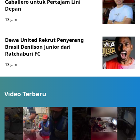
Caballero untuk Pertajam Lini
Depan
13 jam
Dewa United Rekrut Penyerang
Brasil Denilson Junior dari
Ratchaburi FC
13 jam
Video Terbaru