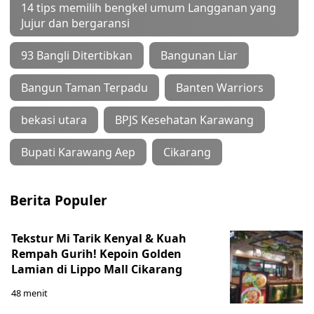
14 tips memilih bengkel umum Langganan yang
Jujur dan bergaransi
93 Bangli Ditertibkan
Bangunan Liar
Bangun Taman Terpadu
Banten Warriors
bekasi utara
BPJS Kesehatan Karawang
Bupati Karawang Aep
Cikarang
Berita Populer
Tekstur Mi Tarik Kenyal & Kuah
Rempah Gurih! Kepoin Golden
Lamian di Lippo Mall Cikarang
48 menit