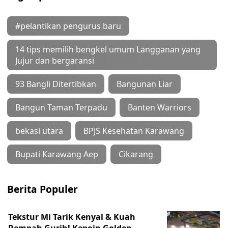
#pelantikan pengurus baru
14 tips memilih bengkel umum Langganan yang
Jujur dan bergaransi
93 Bangli Ditertibkan
Bangunan Liar
Bangun Taman Terpadu
Banten Warriors
bekasi utara
BPJS Kesehatan Karawang
Bupati Karawang Aep
Cikarang
Berita Populer
Tekstur Mi Tarik Kenyal & Kuah
Rempah Gurih! Kepoin Golden