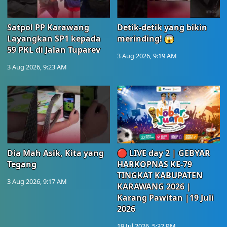
Satpol PP Karawang
Detik-detik yang bikin
Layangkan SP1 kepada
merinding! 😱
59 PKL di Jalan Tuparev
3 Aug 2026, 9:19 AM
3 Aug 2026, 9:23 AM
Dia Mah Asik, Kita yang
🔴 LIVE day 2 | GEBYAR
Tegang
HARKOPNAS KE-79
TINGKAT KABUPATEN
3 Aug 2026, 9:17 AM
KARAWANG 2026 |
Karang Pawitan |19 Juli
2026
19 Jul 2026, 5:32 PM