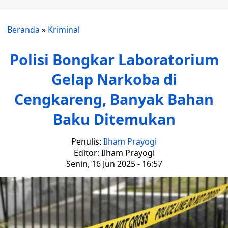
Beranda
»
Kriminal
Polisi Bongkar Laboratorium
Gelap Narkoba di
Cengkareng, Banyak Bahan
Baku Ditemukan
Penulis:
Ilham Prayogi
Editor: Ilham Prayogi
Senin, 16 Jun 2025 - 16:57