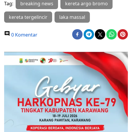
Tag:
breaking news
kereta argo bromo
kereta tergelincir
laka massal
0 Komentar