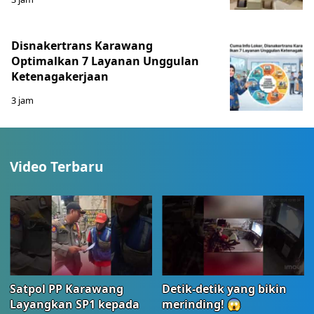
Disnakertrans Karawang
Optimalkan 7 Layanan Unggulan
Ketenagakerjaan
3 jam
Video Terbaru
Satpol PP Karawang
Detik-detik yang bikin
Layangkan SP1 kepada
merinding! 😱