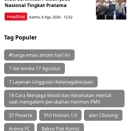
Nasional Tingkat Pratama
Headline
Kamis, 6 Agu 2026 - 12:32
Tag Populer
#harga emas antam hari ini
7 ide lomba 17 Agustus
7 Layanan Unggulan Ketenagakerjaan
14 Cara Menjaga Mood dan Kesehatan mental
saat mengalami perubahan hormon PMS
37 Peserta
910 Hvision 1.0
alan Cilutung
Arema FC
Bakso Pak Kumis