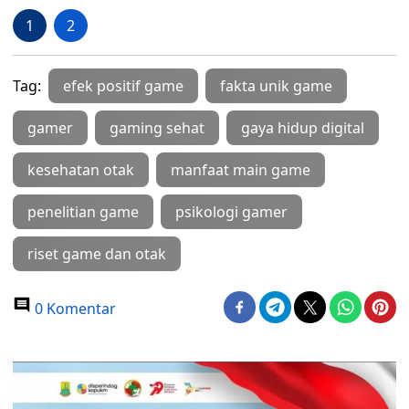
1
2
Tag:
efek positif game
fakta unik game
gamer
gaming sehat
gaya hidup digital
kesehatan otak
manfaat main game
penelitian game
psikologi gamer
riset game dan otak
0 Komentar