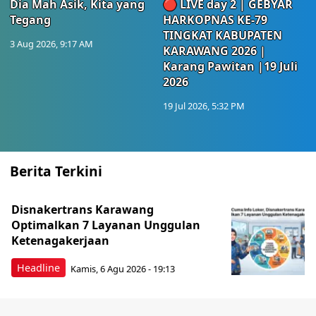
Dia Mah Asik, Kita yang
🔴 LIVE day 2 | GEBYAR
Tegang
HARKOPNAS KE-79
TINGKAT KABUPATEN
3 Aug 2026, 9:17 AM
KARAWANG 2026 |
Karang Pawitan |19 Juli
2026
19 Jul 2026, 5:32 PM
Berita Terkini
Disnakertrans Karawang
Optimalkan 7 Layanan Unggulan
Ketenagakerjaan
Headline
Kamis, 6 Agu 2026 - 19:13