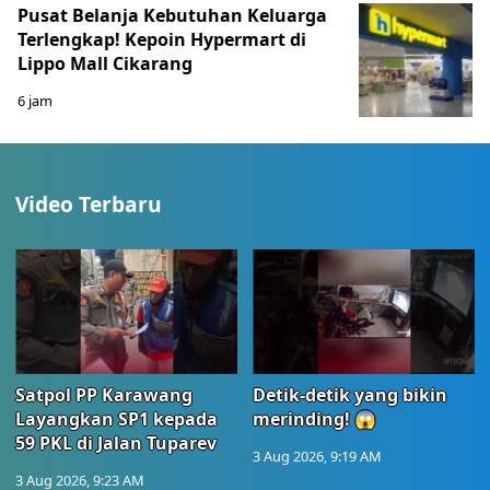
Pusat Belanja Kebutuhan Keluarga
Terlengkap! Kepoin Hypermart di
Lippo Mall Cikarang
6 jam
Video Terbaru
Satpol PP Karawang
Detik-detik yang bikin
Layangkan SP1 kepada
merinding! 😱
59 PKL di Jalan Tuparev
3 Aug 2026, 9:19 AM
3 Aug 2026, 9:23 AM