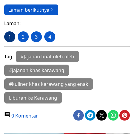
Laman berikutnya
Laman:
1
2
3
4
Tag:
#Jajanan buat oleh-oleh
#jajanan khas karawang
#kuliner khas karawang yang enak
Liburan ke Karawang
0 Komentar