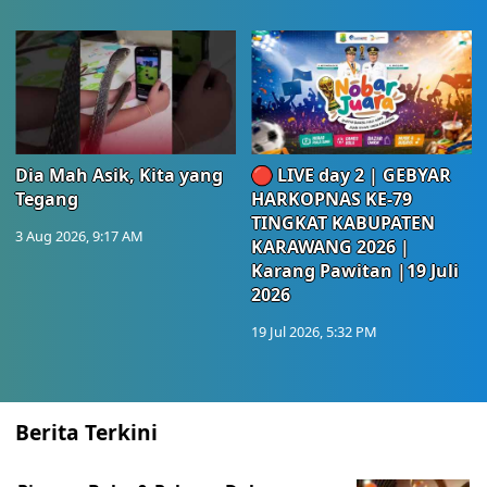
Dia Mah Asik, Kita yang
🔴 LIVE day 2 | GEBYAR
Tegang
HARKOPNAS KE-79
TINGKAT KABUPATEN
3 Aug 2026, 9:17 AM
KARAWANG 2026 |
Karang Pawitan |19 Juli
2026
19 Jul 2026, 5:32 PM
Berita Terkini