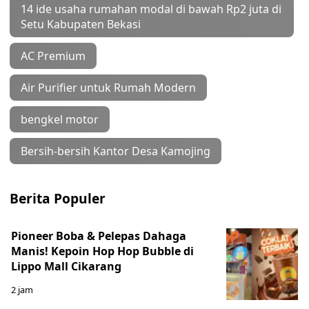
14 ide usaha rumahan modal di bawah Rp2 juta di
Setu Kabupaten Bekasi
AC Premium
Air Purifier untuk Rumah Modern
bengkel motor
Bersih-bersih Kantor Desa Kamojing
Berita Populer
Pioneer Boba & Pelepas Dahaga
Manis! Kepoin Hop Hop Bubble di
Lippo Mall Cikarang
2 jam