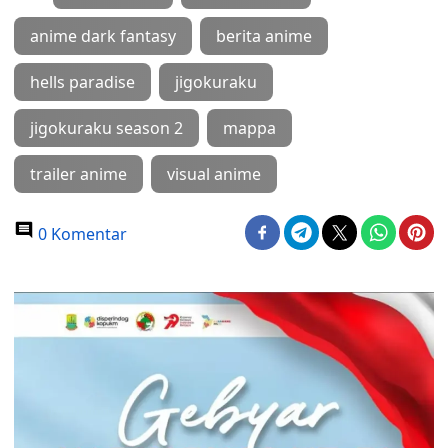
anime dark fantasy
berita anime
hells paradise
jigokuraku
jigokuraku season 2
mappa
trailer anime
visual anime
0 Komentar