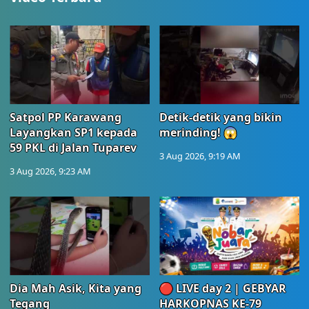
Satpol PP Karawang
Detik-detik yang bikin
Layangkan SP1 kepada
merinding! 😱
59 PKL di Jalan Tuparev
3 Aug 2026, 9:19 AM
3 Aug 2026, 9:23 AM
Dia Mah Asik, Kita yang
🔴 LIVE day 2 | GEBYAR
Tegang
HARKOPNAS KE-79